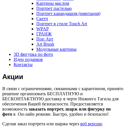
Картины маслом
Портрет пастелью
Портрет карандашом (имитация)
Скетч
Портрет в стиле Touch Art
WPAP
ГРАНЖ
Поп Арт
Art Brush
Модульные картины
3D фигурка по фото
Идеи подарков
Контакты
Акции
В связи с ограничениями, связанными с карантином, принято
решение организовать БЕСПЛАТНУЮ и
БЕСКОНТАКТНУЮ доставку в черте Нижнего Тагила для
обеспечения Вашей безопасности. Предоставляется
возможность
заказать портрет, шарж или фигурку по
фото
в Он-лайн режиме. Быстро, удобно и безопасно!
Сделав заказ портрета или шаржа через
веб версию