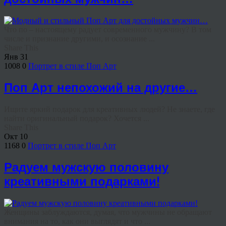
Что по – настоящему радует современного мужчину? В том
числе и признание другими, и осознание ...
Share This
Янв
31
1008
0
Портрет в стиле Поп Арт
Поп Арт непохожий на другие…
Ищите яркий подарок для креативных людей? Не знаете, где
найти оригинальный подарок? Хочется ...
Share This
Окт
10
1168
0
Портрет в стиле Поп Арт
Радуем мужскую половину
креативными подарками!
Женщины заблуждаются, думая, что мужчины не обращают
внимания на то, как они выглядят и что ...