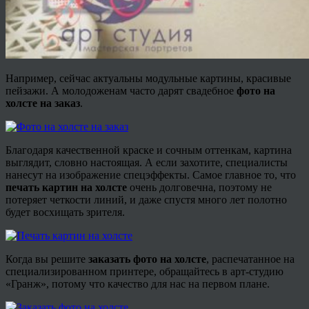
Например, сейчас актуальны модульные картины, красивые
пейзажи. А молодоженам часто дарят свадебное
фото на
холсте на заказ
.
Благодаря качественной краске и сочным оттенкам, картина
выглядит, словно настоящая. А если захотите, специалисты
нанесут на изображение спецэффекты. Самое главное то, что
печать картин на холсте
очень долговечна, поэтому не
потеряет четкости линий, и даже спустя много лет полотно
будет восхищать зрителя.
Когда вы решите
заказать фото на холсте
, распечатанное на
специализированном принтере, обращайтесь в арт-студию
«Гранж», потому что качество для нас на первом плане.