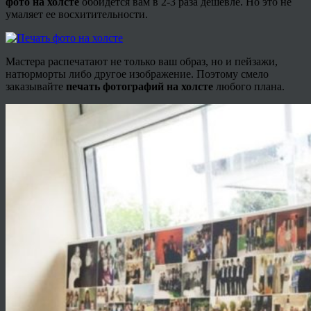
фото на холсте
обойдется вам в 2-3 раза дешевле. Но это не
умаляет ее восхитительности.
Мастера распечатают не только ваш образ, но и пейзажи,
натюрморты либо другое изображение. Поэтому смело
заказывайте
печать фотографий на холсте
любого плана.