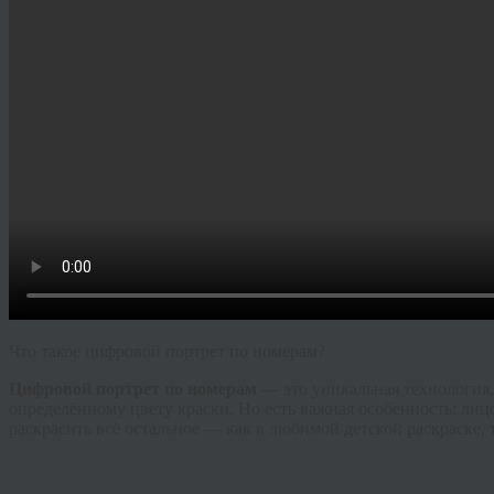
Что такое цифровой портрет по номерам?
Цифровой портрет по номерам
— это уникальная технология,
определённому цвету краски. Но есть важная особенность: лиц
раскрасить всё остальное — как в любимой детской раскраске, 