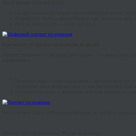
Такой формат сочетает в себе:
Профессиональную основу (фотографически точное лицо)
Творческую свободу (вы выбираете, как раскрасить фон, о
Личное участие (вы — автор картины).
Как создается портрет по номерам по фото?
Процесс начинается с загрузки фотографии. Это может быть по
изображение:
Выделяют лицо — оно сохраняется в высоком качестве, с 
Остальную часть делят на зоны — каждая получает свой 
Формируется схема — как в классической картине по ном
Вы получаете холст, набор акриловых красок, кисти и инструкци
Почему лицо прорисовано? Что вы получаете?