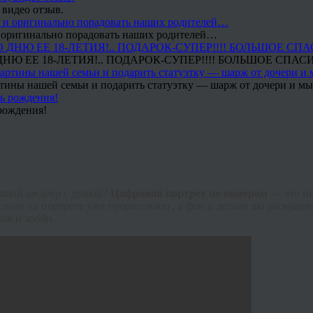
 видео отзыв.
 и оригинально порадовать наших родителей…
Ю ЕЕ 18-ЛЕТИЯ!.. ПОДАРОК-СУПЕР!!!! БОЛЬШОЕ СПАС
тины нашей семьи и подарить статуэтку — шарж от дочери и мы 
рождения!
тоящий шедевр с душой?
Цифровой портрет по номерам
— это и
лицо на портрете уже прорисовано , а фон и детали вы раскраши
ов и хобби.