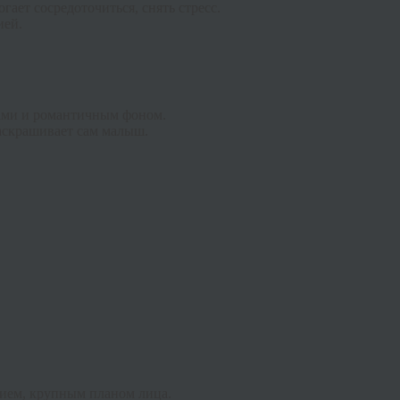
ает сосредоточиться, снять стресс.
ией.
ами и романтичным фоном.
раскрашивает сам малыш.
ием, крупным планом лица.