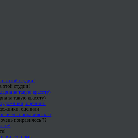
в этой студии!
рна за такую красоту)
удожники, оценили!
 очень понравилось ??
те!