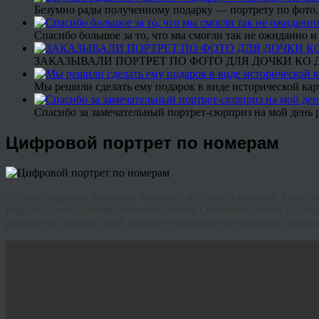
Безумно рады полученному подарку — портрету по фото,
Спасибо большое за то, что мы смогли так не ожиданно
ЗАКАЗЫВАЛИ ПОРТРЕТ ПО ФОТО ДЛЯ ДОЧКИ КО ДН
Мы решили сделать ему подарок в виде исторической кар
Спасибо за замечательный портрет-сюрприз на мой день 
Цифровой портрет по номерам
Хотите подарить близкому человеку не просто картину, а нас
персональное произведение искусства. Особенно ценно то, что 
работает и почему такой формат становится хитом среди подарк