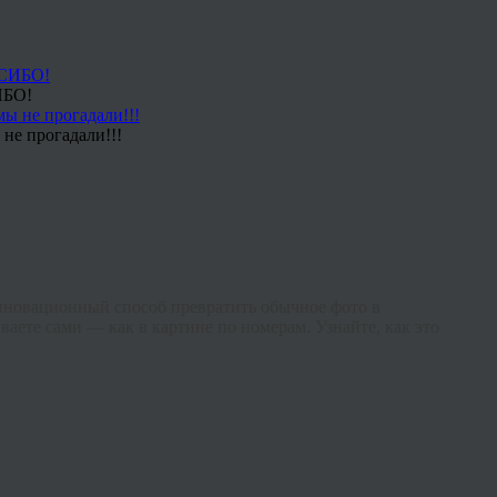
ИБО!
не прогадали!!!
нновационный способ превратить обычное фото в
ваете сами — как в картине по номерам. Узнайте, как это