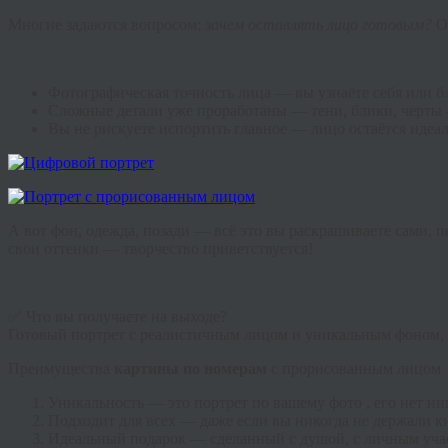
Многие задаются вопросом:
зачем оставлять лицо готовым?
О
Фотографическая точность лица — вы узнаёте себя или бл
Сложные детали уже проработаны — тени, блики, черты 
Вы не рискуете испортить главное — лицо остаётся идеа
А вот фон, одежда, позади — всё это вы раскрашиваете сами, 
свои оттенки — творчество приветствуется!
✅ Что вы получаете на выходе?
Готовый портрет с реалистичным лицом и уникальным фоном, 
Преимущества
картины по номерам
с прорисованным лицом
Уникальность — это портрет по вашему фото , его нет ни
Подходит для всех — даже если вы никогда не держали ки
Идеальный подарок — сделанный с душой, с личным уча