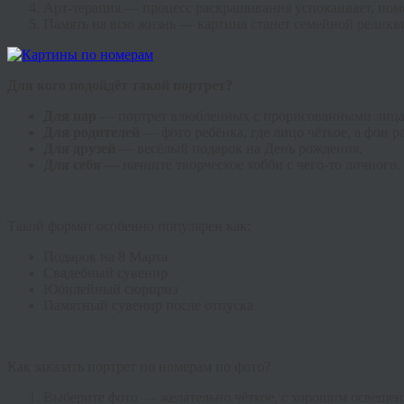
Арт-терапия — процесс раскрашивания успокаивает, помог
Память на всю жизнь — картина станет семейной реликв
Для кого подойдёт такой портрет?
Для пар
— портрет влюбленных с прорисованными лиц
Для родителей
— фото ребёнка, где лицо чёткое, а фон 
Для друзей
— весёлый подарок на День рождения.
Для себя
— начните творческое хобби с чего-то личного.
Такой формат особенно популярен как:
Подарок на 8 Марта
Свадебный сувенир
Юбилейный сюрприз
Памятный сувенир после отпуска
Как заказать портрет по номерам по фото?
Выберите фото — желательно чёткое, с хорошим освещен