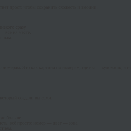
твет прост: чтобы сохранить схожесть и эмоции.
изкого сразу.
— всё на месте.
льным.
по номерам. Это как картина по номерам, где вы — художник, а 
который создали вы сами.
где больше.
сть, всё просто: номер — цвет — зона.
стием.