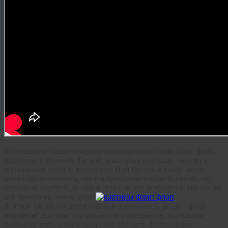
В
последние
годы
особенно
популярными
стали
флип
флоп
портреты в Нижнем Тагиле
,
о
которых
всё
чаще
говорят
в
социальных
сетях
и
интернете
.
При
беглом
взгляде
люди
могут
предположить
,
что
им
предлагают
купить
какой
—
то
странный
портрет
,
да
ещё
и
денег
за
это
потребуют
.
Но
так
ли
всё
просто
на
самом
деле
?
А
в
чем
же
заключается
главная
особенность
флип
—
флоп
портрета
?
А
в
том
,
что
рисуют
его
все
вместе
,
используя
любые
краски
,
тона
и
полутона
.
По
сути
флип
—
флоп