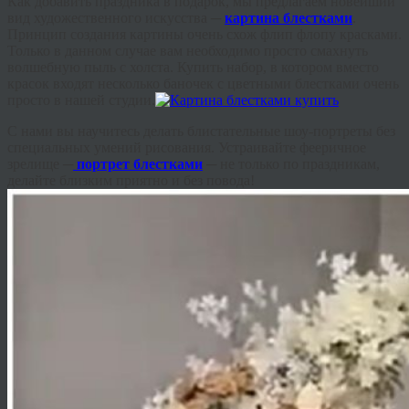
Как добавить праздника в подарок, мы предлагаем новейший
вид художественного искусства ─
картина блестками
.
Принцип создания картины очень схож флип флопу красками.
Только в данном случае вам необходимо просто смахнуть
волшебную пыль с холста. Купить набор, в котором вместо
красок входят несколько баночек с цветными блестками очень
просто в нашей студии.
С нами вы научитесь делать блистательные шоу-портреты без
специальных умений рисования.
Устраивайте фееричное
зрелище ─
портрет блестками
─ не только по праздникам,
делайте близким приятно и без повода!