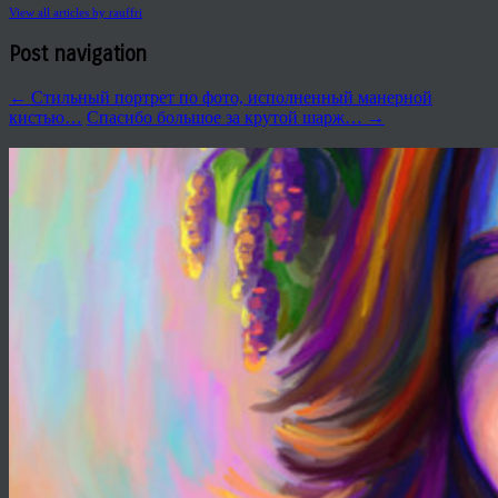
View all articles by rauffri
Post navigation
←
Стильный портрет по фото, исполненный манерной
кистью…
Спасибо большое за крутой шарж…
→