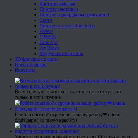
Картины маслом
Портрет пастелью
Портрет карандашом (имитация)
Скетч
Портрет в стиле Touch Art
WPAP
ГРАНЖ
Поп Арт
Art Brush
Модульные картины
3D фигурка по фото
Идеи подарков
Контакты
Всем советую заказывать картины по фотографии
только в этой студии!
Ребята спасибо? огромное за вашу работу❤ очень
благодарна за такую красоту)
Удивить супруга подарком получилось))) Есть подруги-