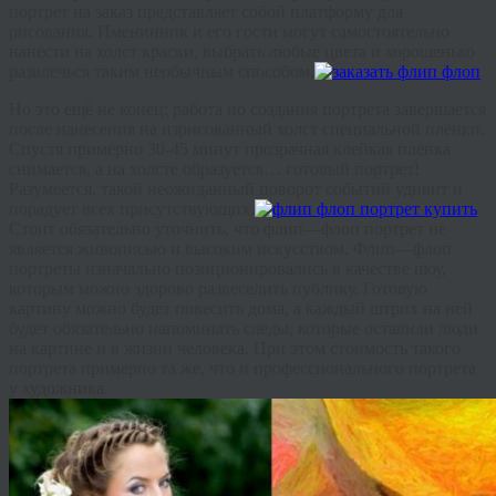
портрет
на заказ
представляет
собой
платформу
для
рисования
.
Именинник
и
его
гости
могут
самостоятельно
нанести
на
холст
краски
,
выбрать
любые
цвета
и
хорошенько
развлечься
таким
необычным
способом
.
Но
это
ещё
не
конец
:
работа
по
создания
портрета
завершается
после
нанесения
на
изрисованный
холст
специальной
плёнки
.
Спустя
примерно 30-45 минут
прозрачная
клейкая
пленка
снимается
,
а
на
холсте
образуется
…
готовый
портрет
!
Разумеется
,
такой
неожиданный
поворот
событий
удивит
и
порадует
всех
присутствующих
.
Стоит
обязательно
уточнить
,
что
флип
—
флоп
портрет
не
является
живописью
и
высоким
искусством
.
Флип
—
флоп
портреты
изначально
позиционировались
в
качестве
шоу
,
которым
можно
здорово
развеселить
публику.
Готовую
картину
можно
будет
повесить
дома
,
а
каждый
штрих
на
ней
будет
обязательно
напоминать
следы
,
которые
оставили
люди
на
картине
и
в
жизни
человека
.
При
этом
стоимость
такого
портрета
примерно та же, что и
профессионального
портрета
у
художника
.