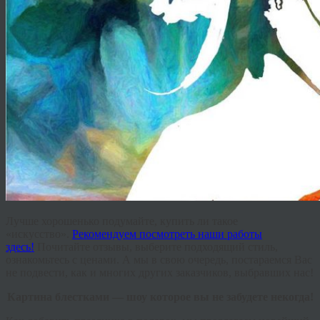
Лучше хорошенько подумайте, купить ли такое
«искусство».
Рекомендуем посмотреть наши работы
здесь!
Почитайте отзывы, выберите подходящий стиль,
ознакомьтесь с ценами. А мы в свою очередь, постараемся Вас
не подвести, как и многих других заказчиков, выбравших нас!
Картина блестками — шоу которое вы не забудете некогда!