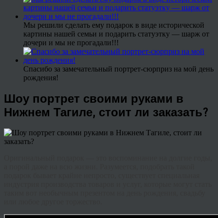
Мы решили сделать ему подарок в виде исторической
картины нашей семьи и подарить статуэтку — шарж от
дочери и мы не прогадали!!!
Спасибо за замечательный портрет-сюрприз на мой день
рождения!
Шоу портрет своими руками в
Нижнем Тагиле, стоит ли заказать?
Оригинальный
подарок
—
это
воспоминание
на
долгие
годы
,
а
порой
даже
на
всю
жизни
.
Разумеется
,
подобрать
такой
подарок
бывает
крайне
непросто
,
существует
специальная
индустрия
производства
товаров
и
услуг
,
которые
могут
стать
таким
вот
необычным
презентом
на
день
рождения
,
свадьбу
или
любое
другое
торжество
.