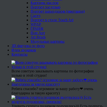
Картины маслом
Портрет пастелью
Портрет карандашом (имитация)
Скетч
Портрет в стиле Touch Art
WPAP
ГРАНЖ
Поп Арт
Art Brush
Модульные картины
3D фигурка по фото
Идеи подарков
Контакты
Всем советую заказывать картины по фотографии
только в этой студии!
Ребята спасибо? огромное за вашу работу❤ очень
благодарна за такую красоту)
Удивить супруга подарком получилось))) Есть подруги-