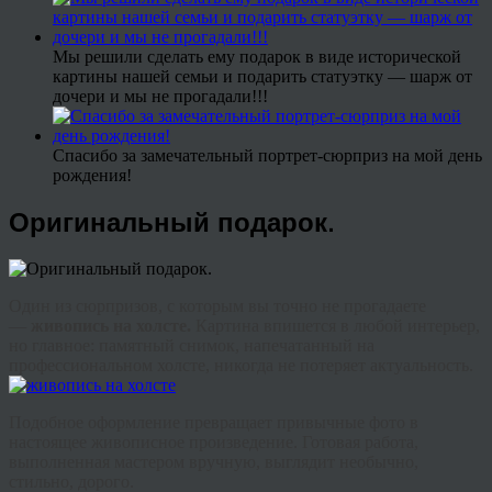
Мы решили сделать ему подарок в виде исторической
картины нашей семьи и подарить статуэтку — шарж от
дочери и мы не прогадали!!!
Спасибо за замечательный портрет-сюрприз на мой день
рождения!
Оригинальный подарок.
Один из сюрпризов, с которым вы точно не прогадаете
—
живопись на холсте.
Картина впишется в любой интерьер,
но главное: памятный снимок, напечатанный на
профессиональном холсте, никогда не потеряет актуальность.
Подобное оформление превращает привычные фото в
настоящее живописное произведение. Готовая работа,
выполненная мастером вручную, выглядит необычно,
стильно, дорого.