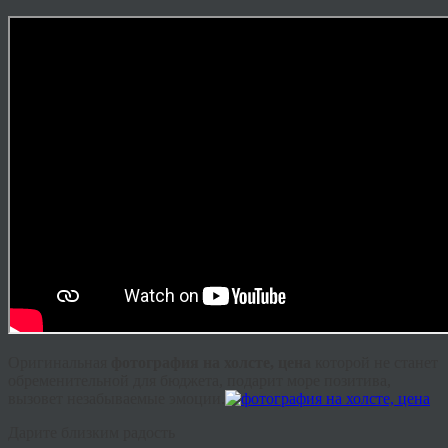
Оригинальная
фотография на холсте, цена
которой не станет
обременительной для бюджета, подарит море позитива,
вызовет незабываемые эмоции.
Дарите близким радость