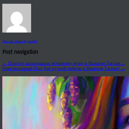
View all articles by rauffri
Post navigation
←
Портрет карандашом любимому мужу в Нижнем Тагиле…
Оригинальный Поп Арт ручной работы в Нижнем Тагиле!
→