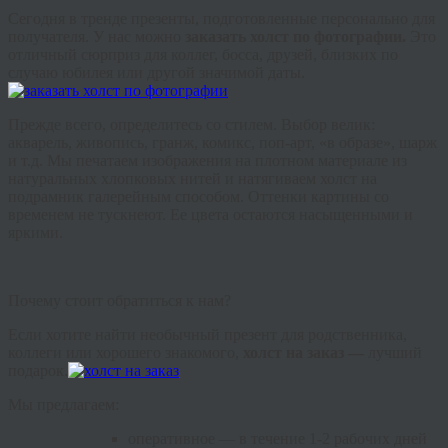
Сегодня в
тренде
презенты, подготовленные персонально для
получателя. У нас можно
заказать холст по фотографии.
Это
отличный сюрприз для коллег, босса, друзей, близких по
случаю юбилея или другой значимой даты.
Прежде всего, определитесь со стилем. Выбор велик:
акварель, живопись,
гранж
, комикс, поп-арт, «в образе», шарж
и т.д. Мы печатаем изображения на плотном материале из
натуральных хлопковых нитей и натягиваем холст на
подрамник галерейным способом. Оттенки картины со
временем не тускнеют. Ее цвета остаются насыщенными и
яркими.
Почему стоит обратиться к нам?
Если хотите найти необычный презент для родственника,
коллеги или хорошего знакомого,
холст на заказ —
лучший
подарок.
Мы предлагаем:
оперативное — в течение 1-2 рабочих дней