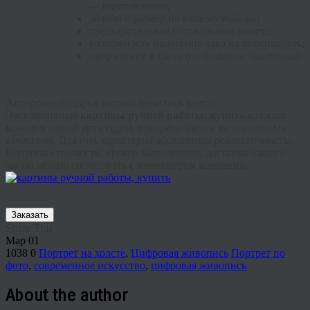
— изготовление;
дизайн и размер по вашему выбору;
предварительное согласование макета;
возможность нанесения лака на поверхность;
оформление в багет (по желанию заказчика).
Авторские подарки высоко ценились всегда.
Эксклюзивные
картины ручной работы, купить
которые
можно в нашей арт студии, покоряют своим великолепным
качеством. Для них характерна абсолютная реалистичность.
Вопросы стоимости, сроков выполнения, доставки вашего
заказа можно согласовать с менеджером компании.
Заказать
Share This
Мар
01
1038
0
Портрет на холсте
,
Цифровая живопись
Портрет по
фото
,
современное искусство
,
цифровая живопись
About the author