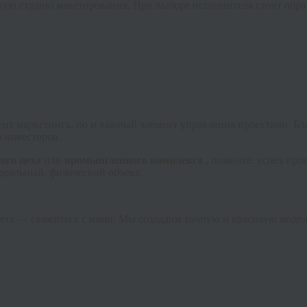
ную студию макетирования. При выборе исполнителя стоит обра
нт маркетинга, но и важный элемент управления проектами. Бл
 инвесторов.
ого цеха
или
промышленного комплекса
, помните: успех про
реальный, физический объект.
акета — свяжитесь с нами. Мы создадим точную и красивую моде