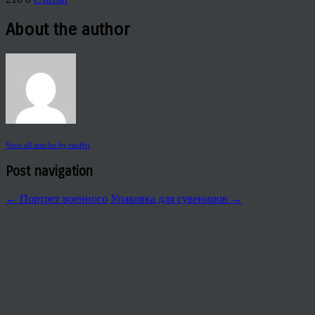
About the author
View all articles by rauffri
Post navigation
←
Портрет военного
Упаковка для сувениров
→