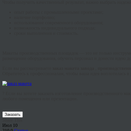
Чтобы получить качественный результат, важно выбрать надеж
опыт работы с промышленными проектами;
наличие портфолио;
использование современного оборудования;
возможность индивидуального подхода;
сроки выполнения и стоимость.
Макеты производственных площадок — это не только инструме
размещение оборудования, обучить персонал и донести идею до
Если вы рассматриваете
заказ макета завода
,
производственн
Обратитесь к профессионалам, чтобы ваша идея воплотилась в 
? Если вы хотите заказать изготовление производственного м
любого помещения или презентации.
Заказать
Share This
Июл
10
210
0
Статьи