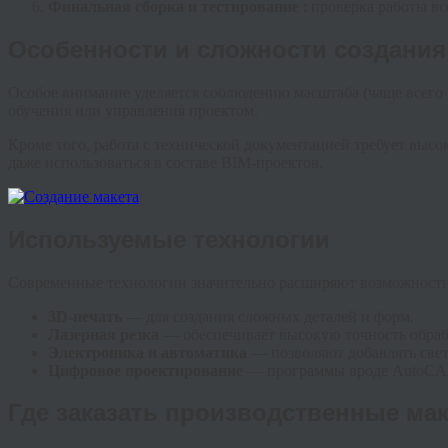
Финальная сборка и тестирование
: проверка работы в
Особенности и сложности создания
Особое внимание уделяется соблюдению масштаба (чаще всего 1
обучения или управления проектом.
Кроме того, работа с технической документацией требует вы
даже использоваться в составе BIM-проектов.
Используемые технологии
Современные технологии значительно расширяют возможности
3D-печать
— для создания сложных деталей и форм.
Лазерная резка
— обеспечивает высокую точность обраб
Электроника и автоматика
— позволяют добавлять све
Цифровое проектирование
— программы вроде AutoCAD,
Где заказать производственные ма