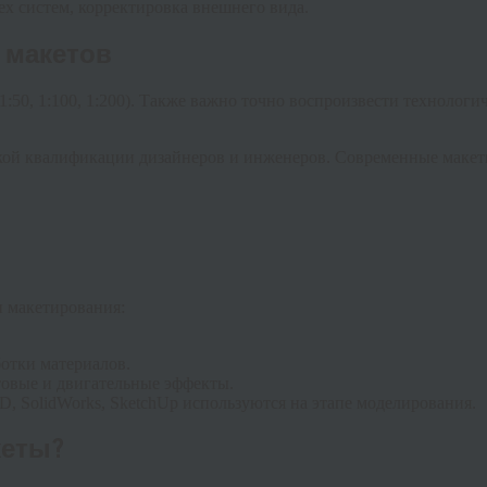
сех систем, корректировка внешнего вида.
 макетов
:50, 1:100, 1:200). Также важно точно воспроизвести технологич
сокой квалификации дизайнеров и инженеров. Современные маке
 макетирования:
отки материалов.
товые и двигательные эффекты.
 SolidWorks, SketchUp используются на этапе моделирования.
кеты?