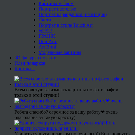
Картины маслом
Портрет пастелью
Портрет карандашом (имитация)
Скетч
Портрет в стиле Touch Art
WPAP
ГРАНЖ
Поп Арт
Art Brush
Модульные картины
3D фигурка по фото
Идеи подарков
Контакты
Всем советую заказывать картины по фотографии
только в этой студии!
Ребята спасибо? огромное за вашу работу❤ очень
благодарна за такую красоту)
Удивить супруга подарком получилось))) Есть подруги-