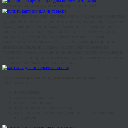
Где
купить картину для интерьера
с доставкой?
Подобно живописному произведению, созданному именитым
художником, они выглядят эстетично, оригинально, эффектно.
Благодаря применению высококачественных материалов:
плотного холста на натуральной основе, стойких чернил
мастерам удается добиваться безупречного качества,
идеальной цветопередачи. Выразительные
картины для
интерьера спальни,
а также полотна для оформления
гостиных, холлов, домашних библиотек и других помещений
сохраняют свой привлекательный вид, насыщенные оттенки в
течение продолжительного времени.
Стильные
картины для домашнего интерьера
— лучшая
идея презента:
на новоселье;
годовщину свадьбы;
по случаю юбилея;
на День матери и День семьи;
в качестве сувенира по случаю профессиональных
праздников.