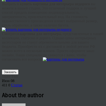
Выбрать и
купить картины для интерьера недорого
вы
можете в нашей студии
.
Это отличный подарок и лучший
способ придать помещению индивидуальность,
завершенность, привлекательный вид. На стоимость
художественного произведения влияет выбранный размер,
стиль обработки, а также наличие багета.
Смотрятся
картины для интерьера,
представленные в нашей
коллекции, статусно и дорого. Однако цены интерьерных
аксессуаров не станут обременительными для вашего
бюджета. Приобрести их с доставкой в любой регион РФ
можно всего в несколько кликов. Просто оформите заказ
онлайн. Наши специалисты свяжутся с вами, чтобы
согласовать все вопросы.
Заказать
Share This
Июн
08
411
0
Статьи
About the author