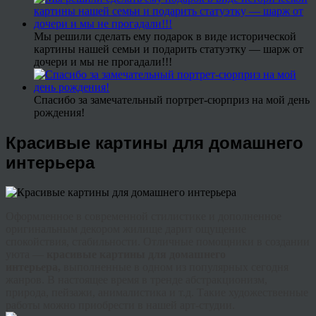
Мы решили сделать ему подарок в виде исторической
картины нашей семьи и подарить статуэтку — шарж от
дочери и мы не прогадали!!!
Спасибо за замечательный портрет-сюрприз на мой день
рождения!
Красивые картины для домашнего
интерьера
Оформленное в современной стилистике и дополненное
оригинальным декором жилище дарит ощущение
спокойствия, стабильности. Отличные помощники в создании
уюта —
красивые картины для домашнего
интерьера,
выполненные в одном из популярных сегодня
жанров. В настоящее время в
тренде
абстракционизм,
природа, пейзажи,
анималистика
и т.д. Такие художественные
работы можно приобрести в нашей арт-студии.