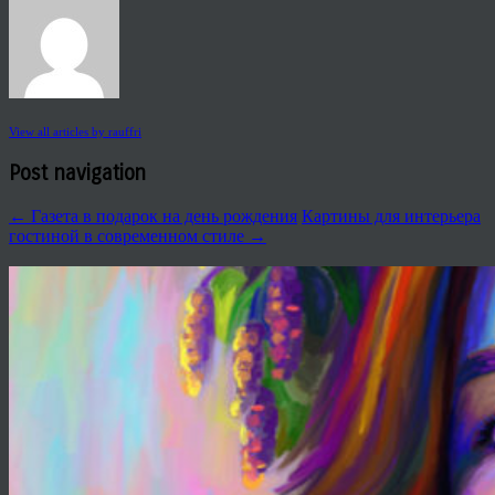
View all articles by rauffri
Post navigation
←
Газета в подарок на день рождения
Картины для интерьера
гостиной в современном стиле
→