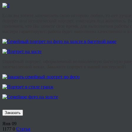
Если вы хотите запечатлеть свою историю любви, то нет лучше
портрет или исторический портрет, имитация под живопись. В
понимаем, что Вы цените свое время, для выполнения работы се
мастера гарантируют: работа будет выполнена качественно и в 
Подобный портрет, оформленный великолепную багетную раму, у
запечатленной веках. Закажите портрет в нашей мастерской!
Заказать
Share This
Янв
09
1177
0
Статьи