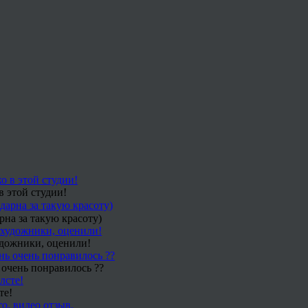
в этой студии!
рна за такую красоту)
удожники, оценили!
 очень понравилось ??
те!