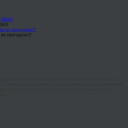
ИБО!
не прогадали!!!
ержались за руки, и казалось, что в целом мире нет никого,
. Никакие ужасы войны, страх и боль не смогли у него отнять
азительно от них отличался: он был пронизан нежностью и
ад.