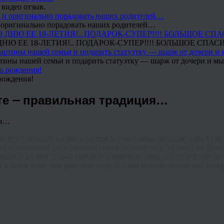
 видео отзыв.
 и оригинально порадовать наших родителей…
Ю ЕЕ 18-ЛЕТИЯ!.. ПОДАРОК-СУПЕР!!!! БОЛЬШОЕ СПАС
тины нашей семьи и подарить статуэтку — шарж от дочери и мы 
рождения!
те — правильная традиция…
ину, с которой на меня смотрела счастливая молодая пара. Они д
 художником, но в далеком сорок первом году он ушел на фронт
рафии: на них только суровые и мрачные лица, а этот портрет р
о в моем доме, она дает мне веру, что для вечной любви нет прегр