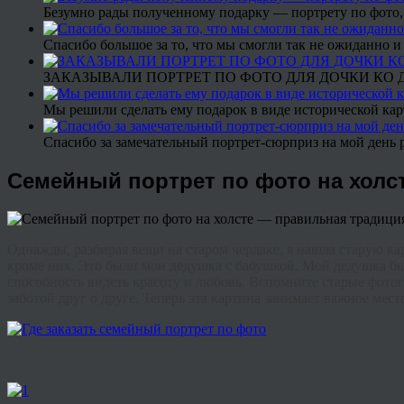
Безумно рады полученному подарку — портрету по фото,
Спасибо большое за то, что мы смогли так не ожиданно
ЗАКАЗЫВАЛИ ПОРТРЕТ ПО ФОТО ДЛЯ ДОЧКИ КО ДН
Мы решили сделать ему подарок в виде исторической кар
Спасибо за замечательный портрет-сюрприз на мой день 
Семейный портрет по фото на холс
Однажды, разбирая вещи на старом чердаке, я нашла старую карт
кроме них. Это были мои дедушка с бабушкой. Мой дедушка был
способность видеть красоту и любовь. Вспомните старые фотог
заботой друг о друге. Теперь эта картина занимает важное мест