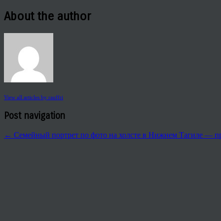
About the author
View all articles by rauffri
Post navigation
←
Семейный портрет по фото на холсте в Нижнем Тагиле — п