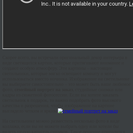
Скорее всего, вы встречали оригинальный декор интерьера в
виде светящихся картин, которые притягивают внимание и
создают особую атмосферу. Эти картины – настоящие
светильники, которые мягко освещают комнату и могут
использоваться вместо ночника. Изображение на светильнике
вы выбираете самостоятельно – это может быть ваше любимое
фото,
семейный портрет на заказ
, студийные снимки или
кадры из сюжетной фотосессии. Если вы хотите заказать
светильник в подарок, то важно подобрать фото высокого
качества и разрешения, чтобы изображение на картине
выглядело четким и ярким.
На светильнике можно разместить несколько фото в виде
коллажа, если вы не можете выбрать одну или хотели бы
видеть целую карусель снимков. Такое решение пригодится