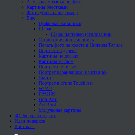
Алмазная мозаика по фото
Картины блестками
Фотокубик трансформер
Еще
Цифровая живопись
Шарж
Шарж пастелью (стилизация)
Стилизация под живопись
Печать фото на холсте в Нижнем Тагиле
Портрет на дереве
Картины на досках
Картины маслом
Портрет пастелью
Портрет карандашом (имитация)
Скетч
Портрет в стиле Touch Art
WPAP
ГРАНЖ
Поп Арт
Art Brush
Модульные картины
3D фигурка по фото
Идеи подарков
Контакты