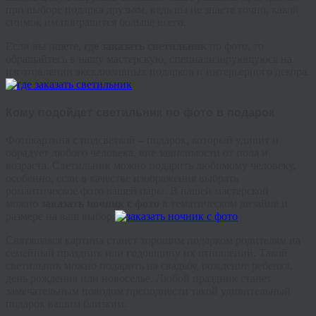
при выборе подарка друзьям, ведь вы не знаете точно, какой
снимок им понравится больше всего.
Если вы ищете,
где заказать светильник
по фото, то
обращайтесь в нашу мастерскую, специализирующуюся на
изготовлении эксклюзивных подарков и интерьерного декора.
Кому подойдет светильник по фото в подарок
Фотокартина с подсветкой – подарок, который удивит и
обрадует любого человека, вне зависимости от пола и
возраста. Светильник можно подарить любимому человеку,
особенно, если в качестве изображения выбрать
романтическое фото вашей пары. В нашей мастерской
можно
заказать ночник с фото
в тематическом дизайне и
размере на ваш выбор.
Святящаяся картина станет хорошим подарком родителям на
семейный праздник или годовщину их отношений. Такой
светильник можно подарить на свадьбу, рождение ребенка,
день рождения или новоселье. Любой праздник станет
замечательным поводом преподнести такой удивительный
подарок вашим близким.