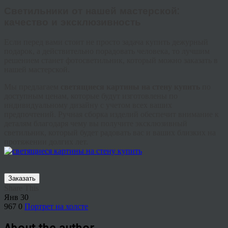
Светильники от нашей мастерской:
качество и эксклюзивность
Если перед вами стоит не просто задача купить дежурный
подарок, а действительно порадовать человека, то лучшим
решением станет фотосветильник, который можно заказать в
нашей мастерской.
Мы предлагаем
светящиеся картины на стену купить
по
доступным ценам, которые будут изготовлены по
индивидуальному дизайну с учетом всех ваших
предпочтений. Ручная сборка изделий обеспечит внимание к
деталям благодаря чему вы получите эксклюзивный
светильник, который будет радовать вас и ваших близких на
протяжении долгих лет.
Заказать
Share This
Янв
30
967
0
Портрет на холсте