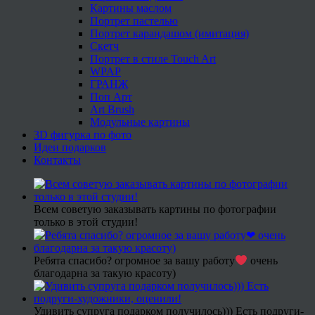
Картины маслом
Портрет пастелью
Портрет карандашом (имитация)
Скетч
Портрет в стиле Touch Art
WPAP
ГРАНЖ
Поп Арт
Art Brush
Модульные картины
3D фигурка по фото
Идеи подарков
Контакты
Всем советую заказывать картины по фотографии
только в этой студии!
Ребята спасибо? огромное за вашу работу
очень
благодарна за такую красоту)
Удивить супруга подарком получилось))) Есть подруги-