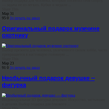
Выбор подарка для человека, который посвятил себя спорту,
— задача не из легких. Кубки и медали ...
Share This
Мар
31
95
0
3д печать на заказ
Оригинальный подарок мужчине
охотнику
Выбор презента для человека, увлеченного своим хобби, часто
превращается в настоящую головную ...
Share This
Мар
23
91
0
3д печать на заказ
Необычный подарок девушке —
фигурка
Индивидуальная 3D фигурка девушки: Искусство, застывшее
в деталях Выбор подарка для близкого ...
Share This