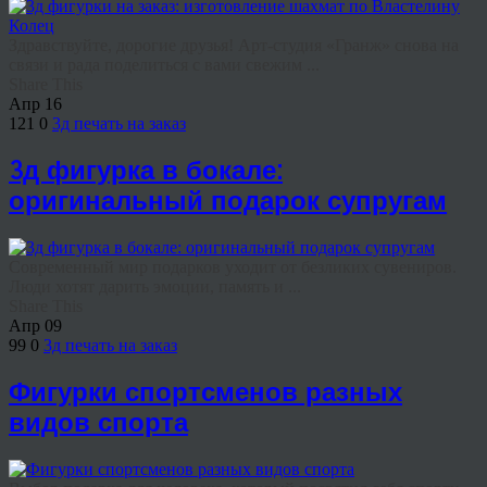
Здравствуйте, дорогие друзья! Арт-студия «Гранж» снова на
связи и рада поделиться с вами свежим ...
Share This
Апр
16
121
0
3д печать на заказ
3д фигурка в бокале:
оригинальный подарок супругам
Современный мир подарков уходит от безликих сувениров.
Люди хотят дарить эмоции, память и ...
Share This
Апр
09
99
0
3д печать на заказ
Фигурки спортсменов разных
видов спорта