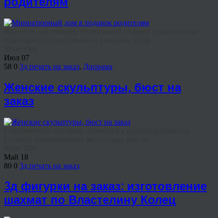
родителям
Ищете по-настоящему уникальный подарок родителям на
годовщину? Представьте их реакцию, когда ...
Share This
Июл
07
58
0
3д печать на заказ
,
Диорама
Женские скульптуры, бюст на
заказ
Современный интерьер стремится к индивидуальности.
Готовые штампованные аксессуары уже не ...
Share This
Май
18
80
0
3д печать на заказ
3д фигурки на заказ: изготовление
шахмат по Властелину Колец