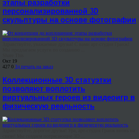
этапы разработки
персонализированной 3D
скульптуры на основе фотографии
Здравствуйте, уважаемые друзья! С вами арт-студия Гранж!
Мы предлагаем услуги по созданию ...
Share This
Окт
19
427
0
3д печать на заказ
Коллекционные 3D статуэтки
позволяют воплотить
виртуальных героев из видеоигр в
физическую реальность
Здравствуйте, дорогие друзья! Ура, арт-студия Гранж вновь на
связи! Мы создаем потрясающие 3D ...