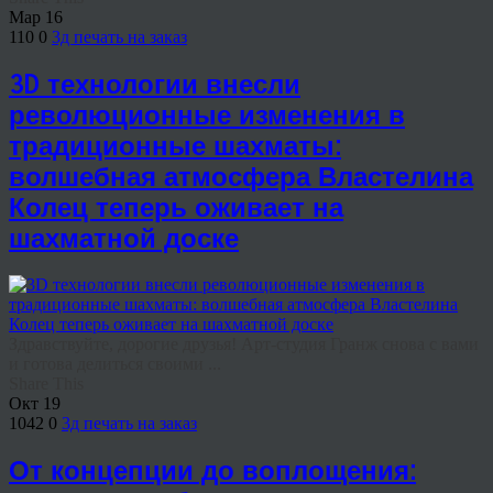
Мар
16
110
0
3д печать на заказ
3D технологии внесли
революционные изменения в
традиционные шахматы:
волшебная атмосфера Властелина
Колец теперь оживает на
шахматной доске
Здравствуйте, дорогие друзья! Арт-студия Гранж снова с вами
и готова делиться своими ...
Share This
Окт
19
1042
0
3д печать на заказ
От концепции до воплощения: