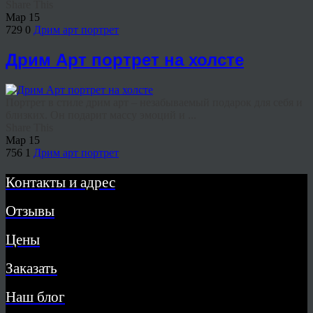
Share This
Мар
15
729
0
Дрим арт портрет
Дрим Арт портрет на холсте
Портрет в стиле дрим арт – незабываемый подарок для себя и
близких. Он подарит массу эмоций и ...
Share This
Мар
15
756
1
Дрим арт портрет
Контакты и адрес
Отзывы
Цены
Заказать
Наш блог