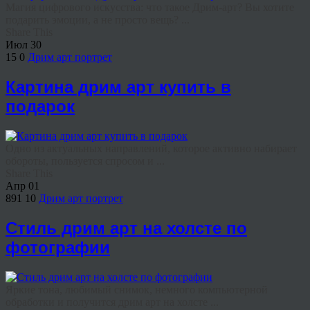
Магия цифрового искусства: что такое Дрим-арт? Вы хотите
подарить эмоции, а не просто вещь? ...
Share This
Июл
30
15
0
Дрим арт портрет
Картина дрим арт купить в
подарок
Одно из актуальных направлений, которое активно набирает
обороты, пользуется спросом и ...
Share This
Апр
01
891
10
Дрим арт портрет
Стиль дрим арт на холсте по
фотографии
Яркие тона, любимый снимок, немного компьютерной
обработки и получится дрим арт на холсте ...