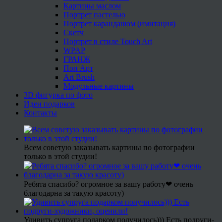
Картины маслом
Портрет пастелью
Портрет карандашом (имитация)
Скетч
Портрет в стиле Touch Art
WPAP
ГРАНЖ
Поп Арт
Art Brush
Модульные картины
3D фигурка по фото
Идеи подарков
Контакты
Всем советую заказывать картины по фотографии
только в этой студии!
Ребята спасибо? огромное за вашу работу❤ очень
благодарна за такую красоту)
Удивить супруга подарком получилось))) Есть подруги-