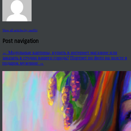
View all articles by rauffri
Post navigation
←
Модульные картины, купить в интернет магазине или
заказать в студии вашего города?
Портрет по фото на холсте в
подарок мужчине
→