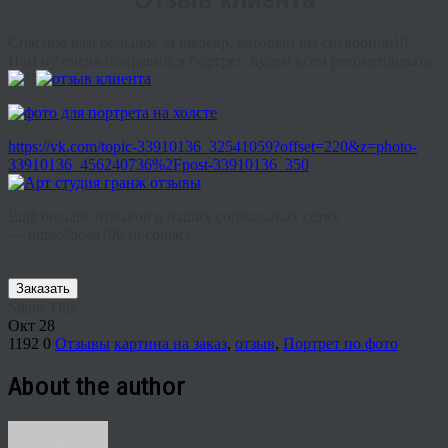
Отзыв клиента
Спасибо вам большое за шедевр, который вы сотворили!!!
Нам ну очень понравился портрет. Будем всем рекомендовать
!
https://vk.com/topic-33910136_32541059?offset=220&z=photo-
33910136_456240736%2Fpost-33910136_350
Ещё больше отзывов в наших социальных сетях
— https://holst196.ru/contact/
Заказать
Share This
Окт
28
1192
0
Отзывы
картина на заказ
,
отзыв
,
Портрет по фото
About the author