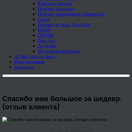
Картины маслом
Портрет пастелью
Портрет карандашом (имитация)
Скетч
Портрет в стиле Touch Art
WPAP
ГРАНЖ
Поп Арт
Art Brush
Модульные картины
3D фигурка по фото
Идеи подарков
Контакты
Спасибо вам большое за шедевр.
(отзыв клиента)