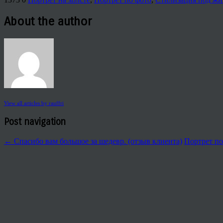
About the author
View all articles by rauffri
Post navigation
←
Спасибо вам большое за шедевр. (отзыв клиента)
Портрет по