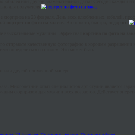
чаю юбилея или другой знаменательной даты? Сегодня каждый из
но для получателя.
тве сюрприза на 23 февраля, День всех влюбленных, юбилей, пр
кой
портрет по фото на холсте.
Это просто, быстро, недорого!
мые взыскательные мужчины. Эффектная
картина по фото на зак
ого отправьте качественную фотографию в хорошем разрешении н
имо определиться со стилем. Это может быть
т или другой популярной манере.
аза. Многолетний опыт специалистов арт-студии является гарант
учшим сюрпризом для мужчин всех возрастов. Действует операт
вопись
23 февраля
,
Портрет на холсте
,
Портрет по фото