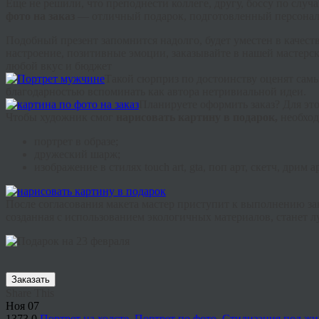
Еще не решили, что преподнести коллеге, другу, боссу по слу
фото на заказ
— отличный подарок, подготовленный персональ
Подобный презент запомнится надолго, будет уместен в качес
настроение, позитивные эмоции, заказывайте в нашей мастерс
любой вкус и бюджет
Такой сюрприз по достоинству оценят са
благодарностью вспоминать как автора нетривиальной идеи.
Планируете оформить заказ? Для эт
Чтобы художник смог
нарисовать картину в подарок,
необход
портрет в образе;
дружеский шарж;
изображение в стилях
touch
art
,
gta
, поп арт, скетч,
дрим
ар
После согласования макета мастер приступит к выполнению зак
созданная с использованием
экологичных
материалов, станет л
Заказать
Share This
Ноя
07
1373
0
Портрет на холсте
,
Портрет по фото
,
Стилизация под жи