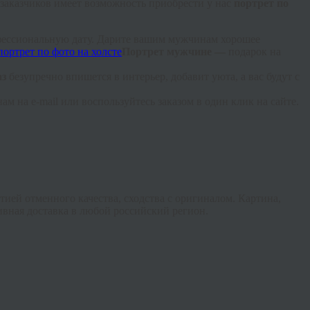
 заказчиков имеет возможность приобрести у нас
портрет по
офессиональную дату. Дарите вашим мужчинам хорошее
Портрет мужчине —
подарок на
аз
безупречно впишется в интерьер, добавит уюта, а вас будут с
ам на e-
mail
или воспользуйтесь заказом в один клик на сайте.
ией отменного качества, сходства с оригиналом. Картина,
ивная доставка в любой российский регион.