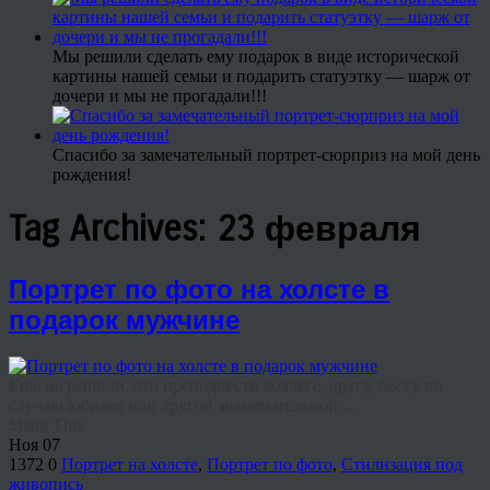
Мы решили сделать ему подарок в виде исторической
картины нашей семьи и подарить статуэтку — шарж от
дочери и мы не прогадали!!!
Спасибо за замечательный портрет-сюрприз на мой день
рождения!
Tag Archives:
23 февраля
Портрет по фото на холсте в
подарок мужчине
Еще не решили, что преподнести коллеге, другу, боссу по
случаю юбилея или другой знаменательной ...
Share This
Ноя
07
1372
0
Портрет на холсте
,
Портрет по фото
,
Стилизация под
живопись