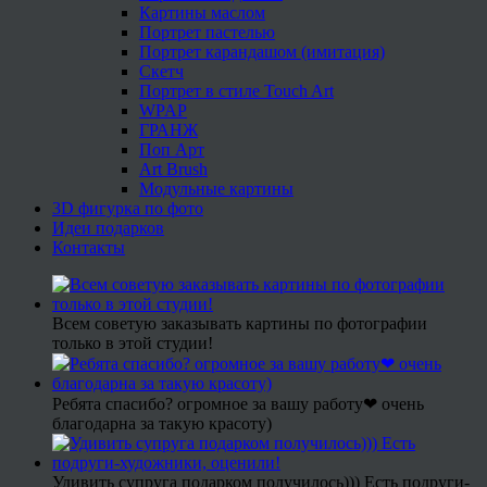
Картины маслом
Портрет пастелью
Портрет карандашом (имитация)
Скетч
Портрет в стиле Touch Art
WPAP
ГРАНЖ
Поп Арт
Art Brush
Модульные картины
3D фигурка по фото
Идеи подарков
Контакты
Всем советую заказывать картины по фотографии
только в этой студии!
Ребята спасибо? огромное за вашу работу❤ очень
благодарна за такую красоту)
Удивить супруга подарком получилось))) Есть подруги-