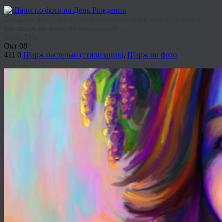
Большой популярностью пользуется такой тип портрета
как шарж по фото, выполненный ...
Share This
Окт
08
411
0
Шарж пастелью (стилизация)
,
Шарж по фото