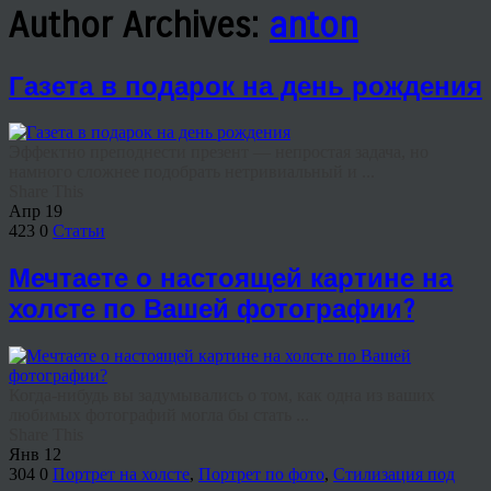
Author Archives:
anton
Газета в подарок на день рождения
Эффектно преподнести презент — непростая задача, но
намного сложнее подобрать нетривиальный и ...
Share This
Апр
19
423
0
Статьи
Мечтаете о настоящей картине на
холсте по Вашей фотографии?
Когда-нибудь вы задумывались о том, как одна из ваших
любимых фотографий могла бы стать ...
Share This
Янв
12
304
0
Портрет на холсте
,
Портрет по фото
,
Стилизация под