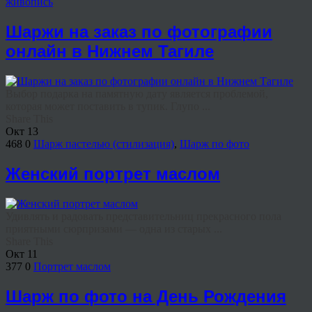
живопись
Шаржи на заказ по фотографии
онлайн в Нижнем Тагиле
Выбор подарка на памятную дату является проблемой,
которая может поставить в тупик. Глупо ...
Share This
Окт
13
468
0
Шарж пастелью (стилизация)
,
Шарж по фото
Женский портрет маслом
Удивлять и радовать представительниц прекрасного пола
приятными сюрпризами — одна из старых ...
Share This
Окт
11
377
0
Портрет маслом
Шарж по фото на День Рождения